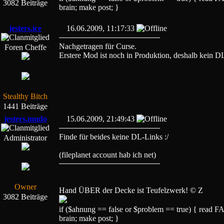
3082 Beiträge
brain; make post; }
jesters.ice
16.06.2009, 11:17:33
Nachgetragen für Curse.
Foren Cheffe
Erstere Mod ist noch in Produktion, deshalb kein 
Stealthy Bitch
1441 Beiträge
jesters.mudo
15.06.2009, 21:49:43
Finde für beides keine DL-Links :/
Administrator
(fileplanet account hab ich net)
Owner
Hand ÜBER der Decke ist Teufelzwerk! © Z
3082 Beiträge
if ($ahnung == false or $problem == true) { read
brain; make post; }