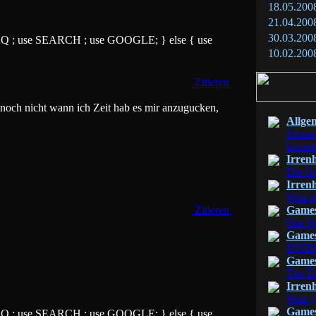
18.05.200
21.04.200
30.03.200
 FAQ ; use SEARCH ; use GOOGLE; } else { use
10.02.200
Zitieren
noch nicht wann ich Zeit hab es mir anzugucken,
Allge
Sommer
komm
Irren
Die Ge
Irren
Watt d
Zitieren
Game
Star W
Game
INSI
Game
The Di
Irren
Watt g
Game
 FAQ ; use SEARCH ; use GOOGLE; } else { use