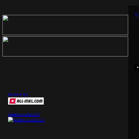
So
Hosted by
jesters.minecraft