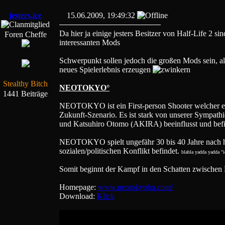
jesters.ice
15.06.2009, 19:49:32
Da hier ja einige jesters Besitzer von Half-Life 2 si
Foren Cheffe
interessanten Mods
Schwerpunkt sollen jedoch die großen Mods sein, al
neues Spielerlebnis erzeugen
Stealthy Bitch
NEOTOKYO°
1441 Beiträge
NEOTOKYO ist ein First-person Shooter welcher ein
Zukunft-Szenario. Es ist stark von unserer Sym
und Katsuhiro Otomo (AKIRA) beeinflusst und befin
NEOTOKYO spielt ungefähr 30 bis 40 Jahre nach heu
sozialen/politischen Konflikt befindet.
blabla yadda yadd
Somit beginnt der Kampf in den Schatten zwische
Homepage:
www.neotokyohq.com/
Download:
Klick