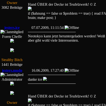
Owner
Hand ÜBER der Decke ist Teufelzwerk! © Z
3082 Beiträge
if ($ahnung == false or $problem == true) { read
brain; make post; }
jesters.ice
07.07.2009, 11:11:54
Neotokyo kann jetzt heruntergeladen werden! Weiß 
Foren Cheffe
aber gibt wohl viele Interessenten.
Stealthy Bitch
1441 Beiträge
jesters.mudo
16.06.2009, 17:27:40
Administrator
danke ice
Hand ÜBER der Decke ist Teufelzwerk! © Z
Owner
if ($ahnung == false or $problem == true) { read