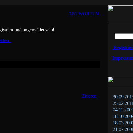
ANTWORTEN
istriert und angemeldet sein!
lden
Registrie
Impressu
Zitieren
30.09.201
25.02.201
04.11.200
18.10.200
18.03.200
21.07.200