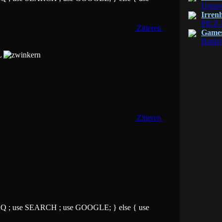
Unrav
Irren
PICZ-
Zitieren
Game
Battle
DL
Zitieren
 FAQ ; use SEARCH ; use GOOGLE; } else { use