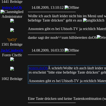
1441 Beiträge
jesters.doOb
14.08.2009, 13:10:12
Wollte ich auch läuft leider nicht bin im Menü und we
Administrator
beliebige Taste drücken" geht es aus
Ansonsten gibt es bei Ubisoft-TV ja reichlich Materi
danke sagt der noob^^zum hilfsbereiten doOb
Wer
°(oO)°
1501 Beiträge
JackCimberly
14.08.2009, 16:03:33
Foren Cheffe
jesters.doOb
Â schrieb:
Wollte ich auch läuft leider
es erscheint "bitte eine beliebige Taste drücken" ge
1002 Beiträge
Ansonsten gibt es bei Ubisoft-TV ja reichlich Mater
Eine Taste drücken und keine Tastenkombination (