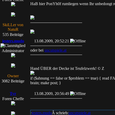
HaB hier PonYh0f rumliegen wenn Ihr unbedongt re
SkiLLer von
NatuR
535 Beiträge
jesters.mudo
13.08.2009, 20:52:21
oder bei
uncutspiele.at
Administrator
Hand ÜBER der Decke ist Teufelzwerk! © Z
Owner
if ($ahnung == false or $problem == true) { read
3082 Beiträge
brain; make post; }
Tyr
13.08.2009, 20:56:49
Foren Cheffe
jesters.mudo
Â schrieb:
uncutspiele.at