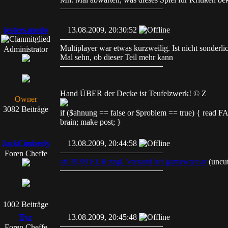
jesters.mudo
13.08.2009, 20:30:52
Multiplayer war etwas kurzweilig. Ist nicht sonderl
Administrator
Mal sehn, ob dieser Teil mehr kann
Hand ÜBER der Decke ist Teufelzwerk! © Z
Owner
3082 Beiträge
if ($ahnung == false or $problem == true) { read
brain; make post; }
JackCimberly
13.08.2009, 20:44:58
Foren Cheffe
ab 39,99 EUR zzgl. Versand bei gameware.at
(uncut
1002 Beiträge
Tyr
13.08.2009, 20:45:48
Foren Cheffe