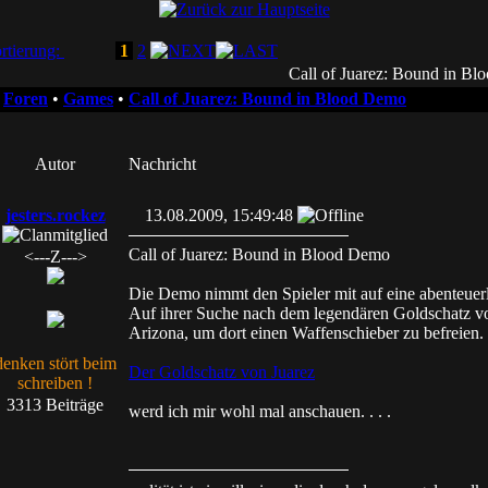
rtierung:
1
2
Call of Juarez: Bound in B
•
Foren
•
Games
•
Call of Juarez: Bound in Blood Demo
Autor
Nachricht
jesters.rockez
13.08.2009, 15:49:48
Call of Juarez: Bound in Blood Demo
<---Z--->
Die Demo nimmt den Spieler mit auf eine abenteuerl
Auf ihrer Suche nach dem legendären Goldschatz von
Arizona, um dort einen Waffenschieber zu befreien.
denken stört beim
Der Goldschatz von Juarez
schreiben !
3313 Beiträge
werd ich mir wohl mal anschauen. . . .