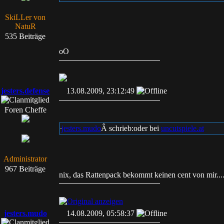
SkiLLer von
NatuR
535 Beiträge
oO
jesters.defense
13.08.2009, 23:12:49
Foren Cheffe
jesters.mudo
Â schrieb:
oder bei
uncutspiele.at
Administrator
967 Beiträge
nix, das Rattenpack bekommt keinen cent von mir....
jesters.mudo
14.08.2009, 05:58:37