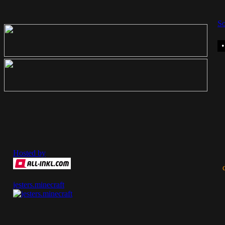
So
Hosted by
jesters.minecraft