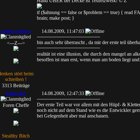
Hand ÜBER der Decke ist Teufelzwerk! © Z
if ($ahnung == false or $problem == true) { read
brain; make post; }
jesters.rockez
14.08.2009, 11:47:03
bin auch sehr überrascht , da mir der erste teil überha
<---Z--->
realität ist eine illusion, die durch den mangel an al
besoffen ist man erst, wenn man am boden liegt und 
denken stört beim
schreiben !
3313 Beiträge
jesters.ice
14.08.2009, 12:47:33
Der erste Teil war vor allem mit den Hüpf- & Klette
Foren Cheffe
noch nicht auf dem Stand wie es die Entwickler ge
bei Gelegenheit aber mal anschauen.
Stealthy Bitch