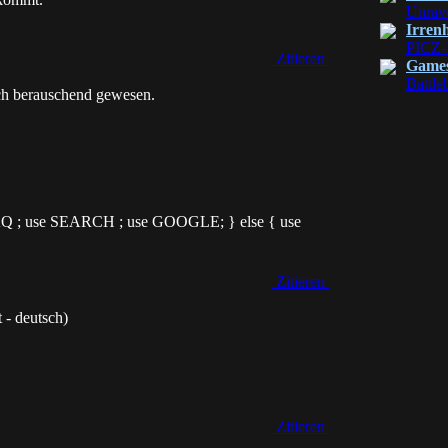
Unrav
Irren
PICZ-
Zitieren
Game
Battle
ich berauschend gewesen.
 FAQ ; use SEARCH ; use GOOGLE; } else { use
Zitieren
 - deutsch)
Zitieren