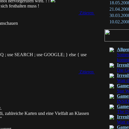
kohol hervorgerufen wird. ! !
18.05.200
sich festhalten muss !
21.04.200
Zitieren
30.03.200
10.02.200
 anschauen
Allge
 FAQ ; use SEARCH ; use GOOGLE; } else { use
Sommer
komm
Irren
Die Ge
Zitieren
Irren
Watt d
Game
Star W
Game
INSI
Game
.
The Di
i, zahlreiche Karten und eine Vielfalt an Klassen
Irren
."
Watt g
Game
ekommt.