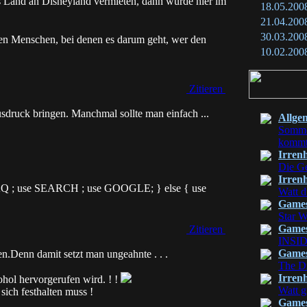
Land an Disneyland vermieten, dann würde hier im
18.05.200
21.04.200
30.03.200
en Menschen, bei denen es darum geht, wer den
10.02.200
Zitieren
sdruck bringen. Manchmal sollte man einfach ...
Allge
Sommer
komm
Irren
Die Ge
Irren
 FAQ ; use SEARCH ; use GOOGLE; } else { use
Watt d
Game
Star W
Game
Zitieren
INSI
Game
.Denn damit setzt man ungeahnte . . .
The Di
Irren
kohol hervorgerufen wird. ! !
Watt g
sich festhalten muss !
Game