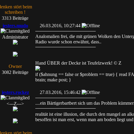
denken stört beim
schreiben !
3313 Beiträge
jesters.mudo
26.03.2016, 10:27:44
Analomalien frei, die mit grünen Wolken den Unter
Administrator
Radio wurde schon erwähnt, dass..
Hand ÜBER der Decke ist Teufelzwerk! © Z
Owner
3082 Beiträge
if ($ahnung == false or $problem == true) { read
brain; make post; }
jesters.rockez
27.03.2016, 15:46:42
....ein Bärtigerbartbert sich um das Problem kümmer
<---Z--->
realität ist eine illusion, die durch den mangel an al
besoffen ist man erst, wenn man am boden liegt und 
denken stört beim