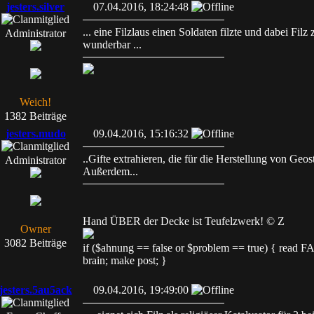
jesters.silver
07.04.2016, 18:24:48
... eine Filzlaus einen Soldaten filzte und dabei F
Administrator
wunderbar ...
Weich!
1382 Beiträge
jesters.mudo
09.04.2016, 15:16:32
..Gifte extrahieren, die für die Herstellung von Ge
Administrator
Außerdem...
Hand ÜBER der Decke ist Teufelzwerk! © Z
Owner
3082 Beiträge
if ($ahnung == false or $problem == true) { read
brain; make post; }
jesters.5au5ack
09.04.2016, 19:49:00