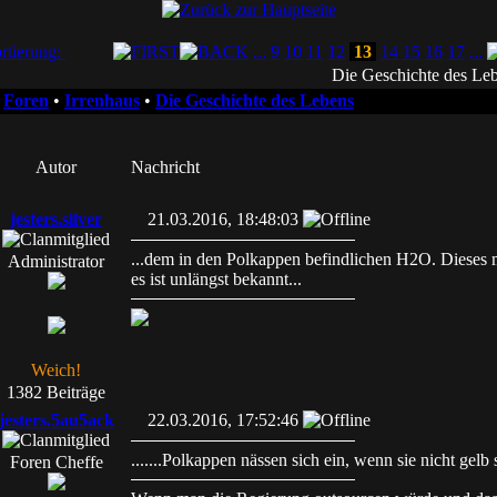
rtierung:
...
9
10
11
12
13
14
15
16
17
...
Die Geschichte des Le
•
Foren
•
Irrenhaus
•
Die Geschichte des Lebens
Autor
Nachricht
jesters.silver
21.03.2016, 18:48:03
...dem in den Polkappen befindlichen H2O. Dieses m
Administrator
es ist unlängst bekannt...
Weich!
1382 Beiträge
jesters.5au5ack
22.03.2016, 17:52:46
.......Polkappen nässen sich ein, wenn sie nicht gelb 
Foren Cheffe