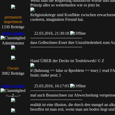
Wenn man die Regierung outsourcen würde und das 
Prinzip alles so weiterlaufen wie es jetzt ist.
Religionskriege sind Konflikte zwischen erwachsen
permanent
cooleren, imaginären Freund hat.
impertinent
1330 Beiträge
jesters.mudo
22.03.2016, 21:30:18
dass Gelbschnee-Esser ihre Unzufriedenheit zum Au
Administrator
Hand ÜBER der Decke ist Teufelzwerk! © Z
Owner
if ($ahnung == false or $problem == true) { read
3082 Beiträge
brain; make post; }
jesters.rockez
25.03.2016, 16:17:03
mal auch Braunschnee zur Abwechselung verspeissen
<---Z--->
realität ist eine illusion, die durch den mangel an al
besoffen ist man erst, wenn man am boden liegt und 