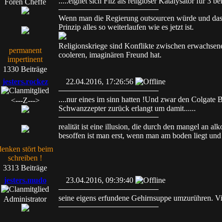
.....eignet sich Filz als religiöser Katalysator für 3 b
Foren Cheffe
Wenn man die Regierung outsourcen würde und das 
Prinzip alles so weiterlaufen wie es jetzt ist.
Religionskriege sind Konflikte zwischen erwachsen
permanent
cooleren, imaginären Freund hat.
impertinent
1330 Beiträge
jesters.rockez
22.04.2016, 17:26:56
....nur eines im sinn hatten !Und zwar den Colgate 
<---Z--->
Schwanzzepter zurück erlangt um damit......
realität ist eine illusion, die durch den mangel an al
besoffen ist man erst, wenn man am boden liegt und 
denken stört beim
schreiben !
3313 Beiträge
jesters.mudo
23.04.2016, 09:39:40
seine eigens erfundene Gehirnsuppe umzurühren. Vie
Administrator