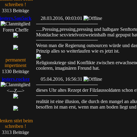
schreiben !
3313 Beiträge
jesters.5au5ack
28.03.2016, 00:03:01
.....Pressing,pressing,pressing und halbgare Senftor
Foren Cheffe
Mondachse sexvietelvorzweieinhalb mal gepupst hat ,
Wenn man die Regierung outsourcen würde und das 
Prinzip alles so weiterlaufen wie es jetzt ist.
permanent
Religionskriege sind Konflikte zwischen erwachsen
impertinent
cooleren, imaginären Freund hat.
1330 Beiträge
jesters.rockez
05.04.2016, 16:56:31
dieses Uhr altes Rezept der Filzlaussoldaten schon e
<---Z--->
realität ist eine illusion, die durch den mangel an al
besoffen ist man erst, wenn man am boden liegt und 
denken stört beim
schreiben !
3313 Beiträge