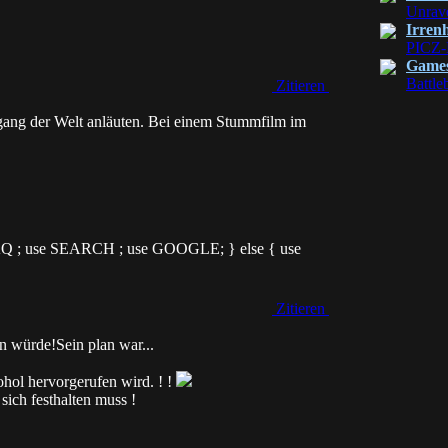
Unrav
Irren
PICZ-
Game
Battle
Zitieren
gang der Welt anläuten. Bei einem Stummfilm im
 FAQ ; use SEARCH ; use GOOGLE; } else { use
Zitieren
n würde!Sein plan war...
kohol hervorgerufen wird. ! !
sich festhalten muss !