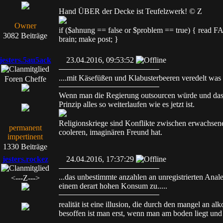
Hand ÜBER der Decke ist Teufelzwerk! © Z
Owner
if ($ahnung == false or $problem == true) { read
3082 Beiträge
brain; make post; }
jesters.5au5ack
23.04.2016, 09:53:52
....mit Käsefüßen und Klabusterbeeren veredelt was a
Foren Cheffe
Wenn man die Regierung outsourcen würde und das 
Prinzip alles so weiterlaufen wie es jetzt ist.
Religionskriege sind Konflikte zwischen erwachsen
permanent
cooleren, imaginären Freund hat.
impertinent
1330 Beiträge
jesters.rockez
24.04.2016, 17:37:29
...das unbestimmte anzahlen an unregistrierten Anal
<---Z--->
einem derart hohen Konsum zu.....
realität ist eine illusion, die durch den mangel an al
besoffen ist man erst, wenn man am boden liegt und 