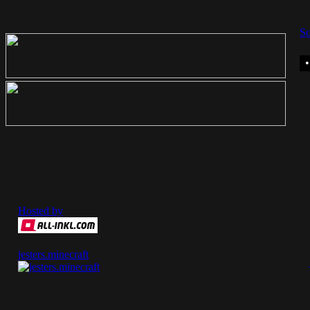
So
Hosted by
jesters.minecraft