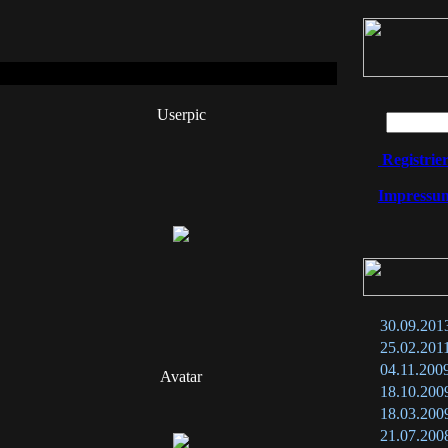
Userpic
Registrie
Impressu
30.09.201
25.02.201
04.11.200
Avatar
18.10.200
18.03.200
21.07.200