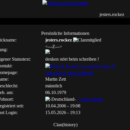
jesters.rockez
Persönliche Informationen
ickname:
jesters.rockez
<---Z--->
ang:
igener Statustext:
denken stört beim schreiben !
ontakt:
omepage:
http://www.jesters-clan.de
ame:
Martin Zett
eschlecht:
männlich
eb. am:
06.10.1979
ohnort:
HeimerZheim
gistriert seit:
10.04.2006 - 19:08
ast Login:
15.05.2026 - 19:13
Clan(history)