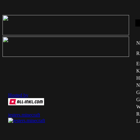
N
R
E
K
H
N
G
Hosted by
G
W
Re
jesters.minecraft
L