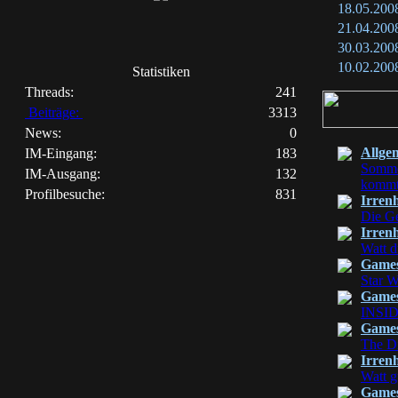
18.05.200
21.04.200
30.03.200
10.02.200
Statistiken
Threads:
241
Beiträge:
3313
News:
0
Allge
IM-Eingang:
183
Sommer
IM-Ausgang:
132
komm
Profilbesuche:
831
Irren
Die Ge
Irren
Watt d
Game
Star W
Game
INSI
Game
The Di
Irren
Watt g
Game