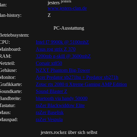
jesters
jesters
lan:
www.jesters-clan.de
lan-history:
Z
PC-Ausstattung
etriebssystem:
PU:
Intel I7 9900k @ 5100mhZ
ainboard:
Asus rog strix Z 370
RAM:
3200mb g-skill @ 3600mhZ
etzteil:
Corsair xt850
ehäuse:
NZXT Phantom Big-Tower
onitor:
Acer Predator xb271hu + Predator xb271h
rafikkarte:
Zotac rtx 2080 ti Xtreme Gaming AMP Edition
oundkarte:
Sound Blaster Z
andbreite:
bluetooth via handy 50000
astatur:
raZer Blackwiddow Elite
aus:
raZer Baselisk
auspad:
raZer Vespula
jesters.rockez über sich selbst